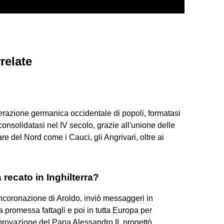
relate
erazione germanica occidentale di popoli, formatasi
consolidatasi nel IV secolo, grazie all'unione delle
e del Nord come i Cauci, gli Angrivari, oltre ai
recato in Inghilterra?
ncoronazione di Aroldo, inviò messaggeri in
la promessa fattagli e poi in tutta Europa per
provazione del Papa Alessandro II, progettò