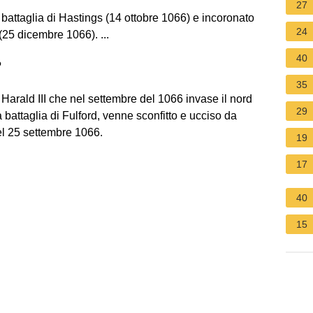
27
battaglia di Hastings (14 ottobre 1066) e incoronato
24
(25 dicembre 1066). ...
40
?
35
Harald III che nel settembre del 1066 invase il nord
29
a battaglia di Fulford, venne sconfitto e ucciso da
el 25 settembre 1066.
19
17
40
15