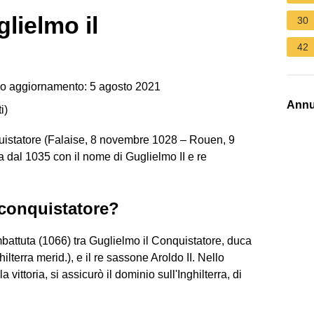
lielmo il
30
42
o aggiornamento: 5 agosto 2021
Annu
i
)
uistatore (Falaise, 8 novembre 1028 – Rouen, 9
 dal 1035 con il nome di Guglielmo II e re
 conquistatore?
mbattuta (1066) tra Guglielmo il Conquistatore, duca
lterra merid.), e il re sassone Aroldo II. Nello
vittoria, si assicurò il dominio sull'Inghilterra, di