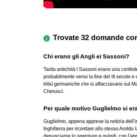
Trovate 32 domande cor
Chi erano gli Angli ei Sassoni?
Tarda antichità I Sassoni erano una confed
probabilmente verso la fine del III secolo e 
tribù germaniche che si affacciavano sul Mar
Cherusci.
Per quale motivo Guglielmo si era 
Guglielmo, appena apprese la notizia dell'i
Inghilterra per ricordare allo stesso Aroldo 
denunciarne lo spergiuro e quindi, con l'ap