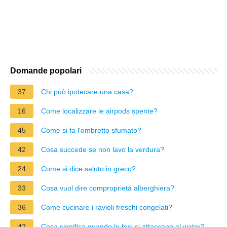
Domande popolari
37
Chi può ipotecare una casa?
16
Come localizzare le airpods spente?
45
Come si fa l'ombretto sfumato?
42
Cosa succede se non lavo la verdura?
24
Come si dice saluto in greco?
33
Cosa vuol dire comproprietà alberghiera?
36
Come cucinare i ravioli freschi congelati?
42
Cosa significa quando le feci si attaccano al water?