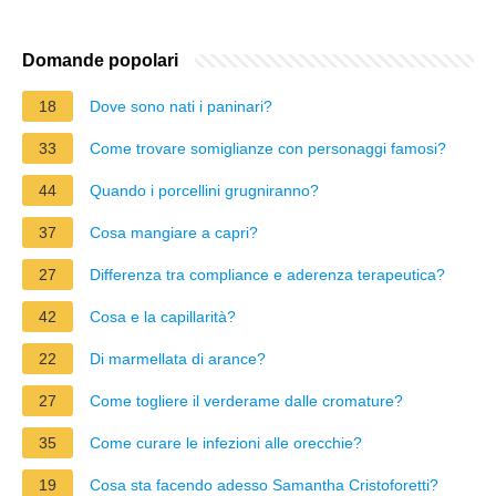
Domande popolari
18
Dove sono nati i paninari?
33
Come trovare somiglianze con personaggi famosi?
44
Quando i porcellini grugniranno?
37
Cosa mangiare a capri?
27
Differenza tra compliance e aderenza terapeutica?
42
Cosa e la capillarità?
22
Di marmellata di arance?
27
Come togliere il verderame dalle cromature?
35
Come curare le infezioni alle orecchie?
19
Cosa sta facendo adesso Samantha Cristoforetti?