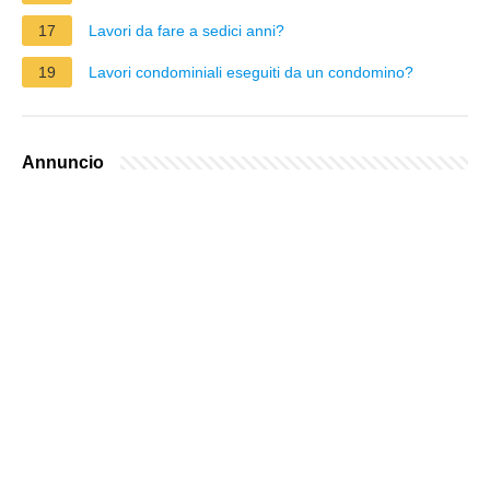
17
Lavori da fare a sedici anni?
19
Lavori condominiali eseguiti da un condomino?
Annuncio