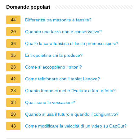
Domande popolari
44
Differenza tra masonite e faesite?
20
Quando una forza non è conservativa?
36
Qual'è la caratteristica di lecco promessi sposi?
35
Eritropoietina chi la produce?
23
Come si accoppiano i tritoni?
42
Come telefonare con il tablet Lenovo?
28
Quanto tempo ci mette l'Eutirox a fare effetto?
38
Quali sono le vessazioni?
20
Quando si usa il futuro e quando il congiuntivo?
43
Come modificare la velocità di un video su CapCut?