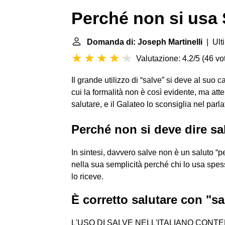
Perché non si usa
Domanda di: Joseph Martinelli
| Ult
Valutazione: 4.2/5
(
46 vot
Il grande utilizzo di “salve” si deve al suo 
cui la formalità non è così evidente, ma at
salutare, e il Galateo lo sconsiglia nel parla
Perché non si deve dire sa
In sintesi, davvero salve non è un saluto “pe
nella sua semplicità perché chi lo usa spess
lo riceve.
È corretto salutare con "s
L'USO DI SALVE NELL'ITALIANO CON