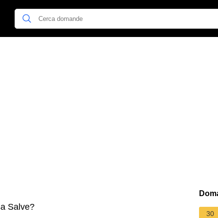
Doma
sa Salve?
30