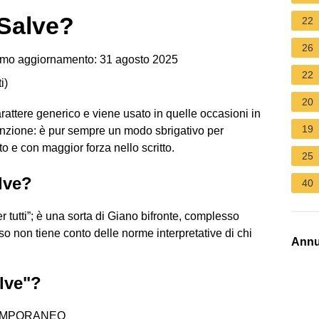
 Salve?
22
26
imo aggiornamento: 31 agosto 2025
22
i
)
20
carattere generico e viene usato in quelle occasioni in
19
tenzione: è pur sempre un modo sbrigativo per
to e con maggior forza nello scritto.
25
lve?
40
r tutti”; è una sorta di Giano bifronte, complesso
o non tiene conto delle norme interpretative di chi
Annu
alve"?
TEMPORANEO