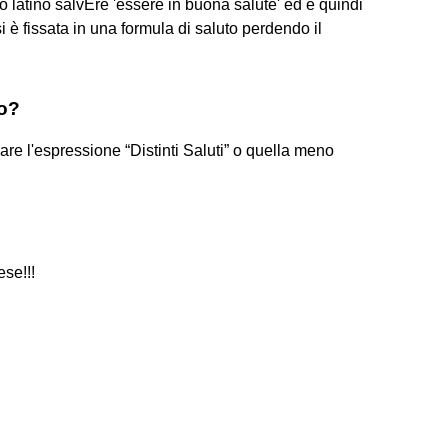
bo latino salvĒre 'essere in buona salute' ed è quindi
i è fissata in una formula di saluto perdendo il
to?
usare l'espressione “Distinti Saluti” o quella meno
ese!!!