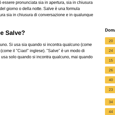
 essere pronunciata sia in apertura, sia in chiusura
l giorno o della notte. Salve è una formula
tura sia in chiusura di conversazione e in qualunque
Doma
 e Salve?
20
lcuno. Si usa sia quando si incontra qualcuno (come
 (come il "Ciao!" inglese). "Salve" è un modo di
24
i usa solo quando si incontra qualcuno, mai quando
15
26
40
23
34
44