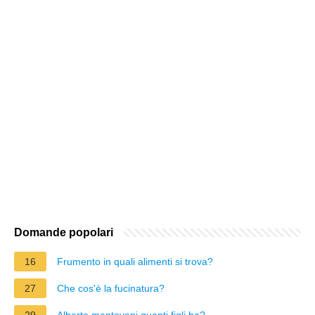
Domande popolari
16
Frumento in quali alimenti si trova?
27
Che cos'è la fucinatura?
29
Alberto mantovani quanti figli ha?