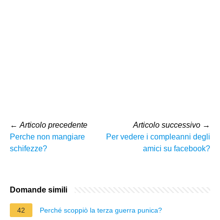
←
Articolo precedente
Articolo successivo
→
Perche non mangiare
Per vedere i compleanni degli
schifezze?
amici su facebook?
Domande simili
42
Perché scoppiò la terza guerra punica?