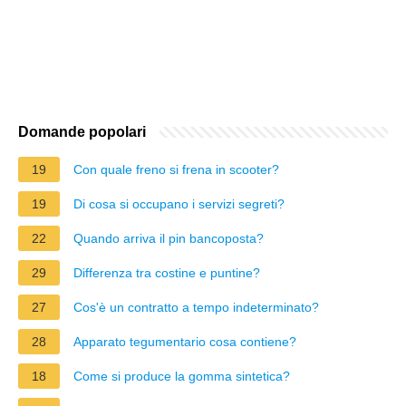
Domande popolari
19
Con quale freno si frena in scooter?
19
Di cosa si occupano i servizi segreti?
22
Quando arriva il pin bancoposta?
29
Differenza tra costine e puntine?
27
Cos'è un contratto a tempo indeterminato?
28
Apparato tegumentario cosa contiene?
18
Come si produce la gomma sintetica?