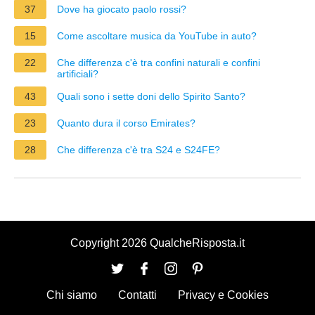
37
Dove ha giocato paolo rossi?
15
Come ascoltare musica da YouTube in auto?
22
Che differenza c'è tra confini naturali e confini
artificiali?
43
Quali sono i sette doni dello Spirito Santo?
23
Quanto dura il corso Emirates?
28
Che differenza c'è tra S24 e S24FE?
Copyright 2026 QualcheRisposta.it
Chi siamo
Contatti
Privacy e Cookies