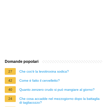
Domande popolari
27
Che cos'è la levotiroxina sodica?
42
Come è fatto il cervelletto?
40
Quanto zenzero crudo si può mangiare al giorno?
24
Che cosa accadde nel mezzogiorno dopo la battaglia
di tagliacozzo?