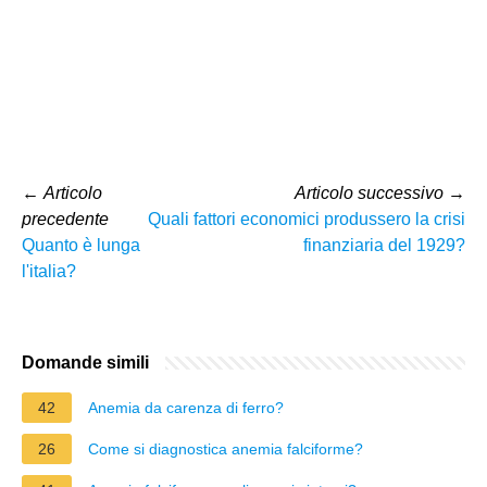
←
Articolo
Articolo successivo
→
precedente
Quali fattori economici produssero la crisi
Quanto è lunga
finanziaria del 1929?
l'italia?
Domande simili
42
Anemia da carenza di ferro?
26
Come si diagnostica anemia falciforme?