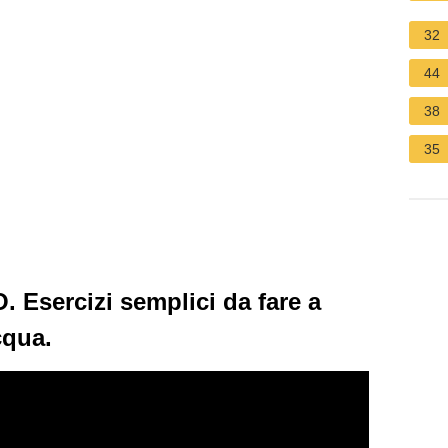
32
44
38
35
Esercizi semplici da fare a
cqua.