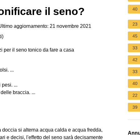
onificare il seno?
40
23
ltimo aggiornamento: 21 novembre 2021
45
i
)
33
i per il seno tonico da fare a casa
42
lsi. ...
33
40
pesi. ...
elle braccia. ...
22
39
a doccia si alterna acqua calda e acqua fredda,
Annu
i e decisi, l'effetto del seno sarà decisamente