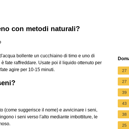
no con metodi naturali?
o
d'acqua bollente un cucchiaino di timo e uno di
Doma
e è fate raffreddare. Usate poi il liquido ottenuto per
fate agire per 10-15 minuti.
27
seni?
27
39
43
tto (come suggerisce il nome) e avvicinare i seni,
38
gono i seni verso l'alto mediante imbottiture, le
moso.
25