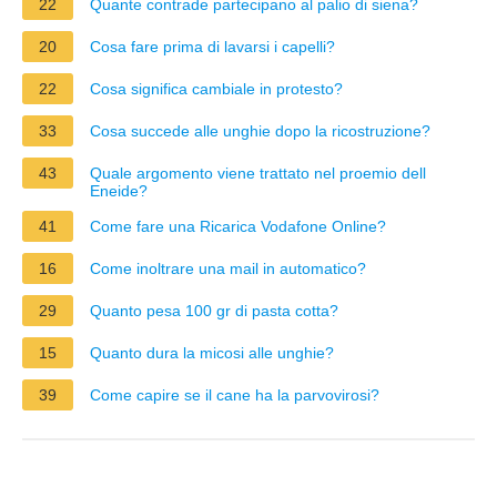
22
Quante contrade partecipano al palio di siena?
20
Cosa fare prima di lavarsi i capelli?
22
Cosa significa cambiale in protesto?
33
Cosa succede alle unghie dopo la ricostruzione?
43
Quale argomento viene trattato nel proemio dell
Eneide?
41
Come fare una Ricarica Vodafone Online?
16
Come inoltrare una mail in automatico?
29
Quanto pesa 100 gr di pasta cotta?
15
Quanto dura la micosi alle unghie?
39
Come capire se il cane ha la parvovirosi?