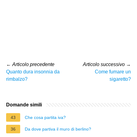
←
Articolo precedente
Articolo successivo
→
Quanto dura insonnia da
Come fumare un
rimbalzo?
sigaretto?
Domande simili
43
Che cosa partita iva?
36
Da dove partiva il muro di berlino?