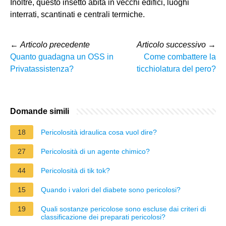
Inoltre, questo insetto abita in vecchi edifici, luoghi
interrati, scantinati e centrali termiche.
←
Articolo precedente
Articolo successivo
→
Quanto guadagna un OSS in
Come combattere la
Privatassistenza?
ticchiolatura del pero?
Domande simili
18
Pericolosità idraulica cosa vuol dire?
27
Pericolosità di un agente chimico?
44
Pericolosità di tik tok?
15
Quando i valori del diabete sono pericolosi?
19
Quali sostanze pericolose sono escluse dai criteri di
classificazione dei preparati pericolosi?