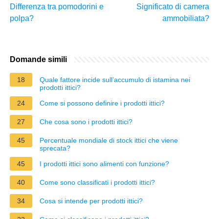
Differenza tra pomodorini e
Significato di camera
polpa?
ammobiliata?
Domande simili
18
Quale fattore incide sull’accumulo di istamina nei
prodotti ittici?
24
Come si possono definire i prodotti ittici?
27
Che cosa sono i prodotti ittici?
45
Percentuale mondiale di stock ittici che viene
sprecata?
45
I prodotti ittici sono alimenti con funzione?
40
Come sono classificati i prodotti ittici?
34
Cosa si intende per prodotti ittici?