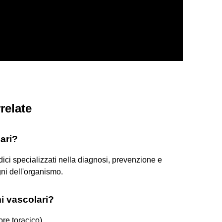
relate
ari?
dici specializzati nella diagnosi, prevenzione e
gni dell'organismo.
i vascolari?
ore toracico)