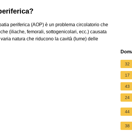
periferica?
opatia periferica (AOP) è un problema circolatorio che
iche (iliache, femorali, sottogenicolari, ecc.) causata
 varia natura che riducono la cavità (lume) delle
Doma
32
17
43
24
44
38