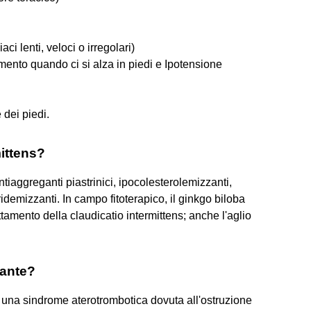
aci lenti, veloci o irregolari)
mento quando ci si alza in piedi e Ipotensione
 dei piedi.
mittens?
tiaggreganti piastrinici, ipocolesterolemizzanti,
eridemizzanti. In campo fitoterapico, il ginkgo biloba
tamento della claudicatio intermittens; anche l'aglio
rante?
 è una sindrome aterotrombotica dovuta all'ostruzione