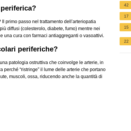
42
 periferica?
17
 Il primo passo nel trattamento dell'arteriopatia
15
o più diffusi (colesterolo, diabete, fumo) mentre nei
e una cura con farmaci antiaggreganti o vasoattivi.
22
olari periferiche?
una patologia ostruttiva che coinvolge le arterie, in
iva perché “ristringe” il lume delle arterie che portano
 cute, muscoli, ossa, riducendo anche la quantità di