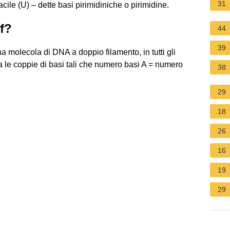
31
racile (U) – dette basi pirimidiniche o pirimidine.
ff?
44
39
a molecola di DNA a doppio filamento, in tutti gli
a le coppie di basi tali che numero basi A = numero
38
29
18
26
16
19
29