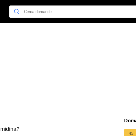
Doma
imidina?
43