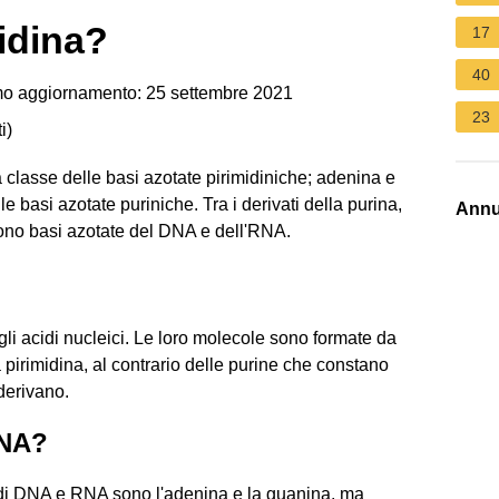
midina?
17
40
mo aggiornamento: 25 settembre 2021
23
i
)
a classe delle basi azotate pirimidiniche; adenina e
basi azotate puriniche. Tra i derivati della purina,
Annu
ono basi azotate del DNA e dell'RNA.
gli acidi nucleici. Le loro molecole sono formate da
a pirimidina, al contrario delle purine che constano
derivano.
DNA?
 di DNA e RNA sono l'adenina e la guanina, ma