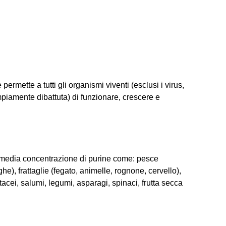
ermette a tutti gli organismi viventi (esclusi i virus,
 ampiamente dibattuta) di funzionare, crescere e
e media concentrazione di purine come: pesce
e), frattaglie (fegato, animelle, rognone, cervello),
stacei, salumi, legumi, asparagi, spinaci, frutta secca