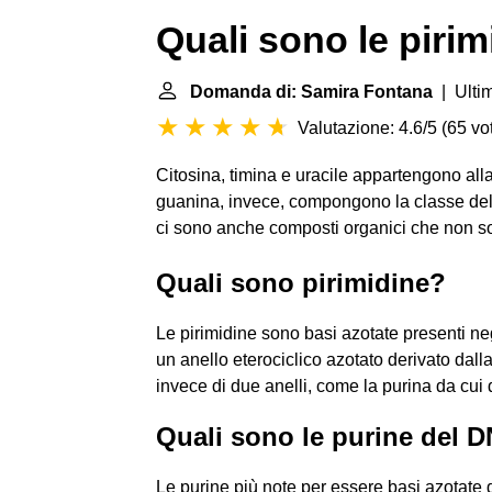
Quali sono le piri
Domanda di: Samira Fontana
| Ulti
Valutazione: 4.6/5
(
65 vot
Citosina, timina e uracile appartengono all
guanina, invece, compongono la classe delle 
ci sono anche composti organici che non s
Quali sono pirimidine?
Le pirimidine sono basi azotate presenti ne
un anello eterociclico azotato derivato dall
invece di due anelli, come la purina da cui 
Quali sono le purine del 
Le purine più note per essere basi azotate