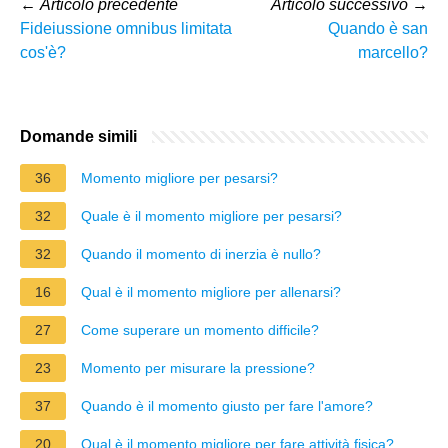
←
Articolo precedente
Articolo successivo
→
Fideiussione omnibus limitata
Quando è san
cos'è?
marcello?
Domande simili
36
Momento migliore per pesarsi?
32
Quale è il momento migliore per pesarsi?
32
Quando il momento di inerzia è nullo?
16
Qual è il momento migliore per allenarsi?
27
Come superare un momento difficile?
23
Momento per misurare la pressione?
37
Quando è il momento giusto per fare l'amore?
20
Qual è il momento migliore per fare attività fisica?