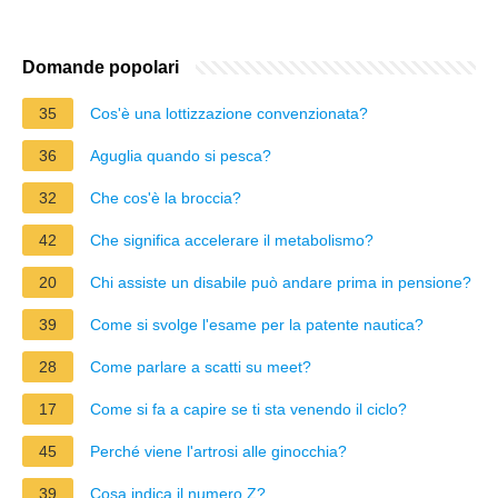
Domande popolari
35
Cos'è una lottizzazione convenzionata?
36
Aguglia quando si pesca?
32
Che cos'è la broccia?
42
Che significa accelerare il metabolismo?
20
Chi assiste un disabile può andare prima in pensione?
39
Come si svolge l'esame per la patente nautica?
28
Come parlare a scatti su meet?
17
Come si fa a capire se ti sta venendo il ciclo?
45
Perché viene l'artrosi alle ginocchia?
39
Cosa indica il numero Z?