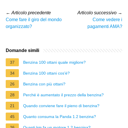
←
Articolo precedente
Articolo successivo
→
Come fare il giro del mondo
Come vedere i
organizzato?
pagamenti AMA?
Domande simili
37
Benzina 100 ottani quale migliore?
34
Benzina 100 ottani cos'è?
26
Benzina con più ottani?
28
Perché è aumentato il prezzo della benzina?
21
Quando conviene fare il pieno di benzina?
45
Quanto consuma la Panda 1.2 benzina?
26
Quanti km fa un motore 1.2 benzina?