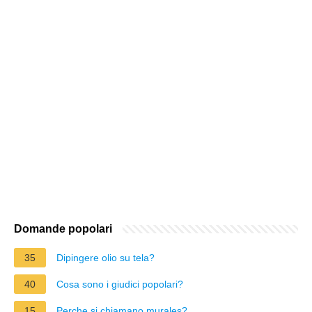
Domande popolari
35
Dipingere olio su tela?
40
Cosa sono i giudici popolari?
15
Perche si chiamano murales?