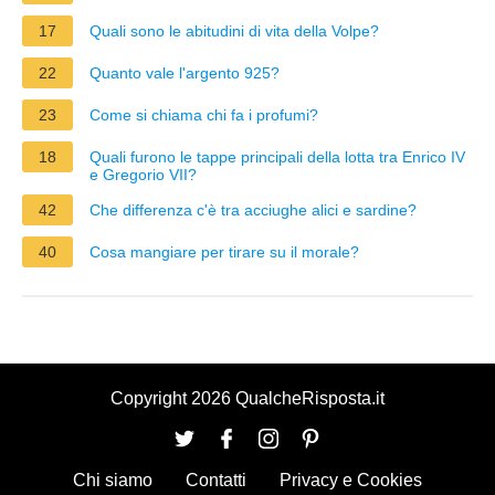
17
Quali sono le abitudini di vita della Volpe?
22
Quanto vale l'argento 925?
23
Come si chiama chi fa i profumi?
18
Quali furono le tappe principali della lotta tra Enrico IV
e Gregorio VII?
42
Che differenza c'è tra acciughe alici e sardine?
40
Cosa mangiare per tirare su il morale?
Copyright 2026 QualcheRisposta.it
Chi siamo
Contatti
Privacy e Cookies