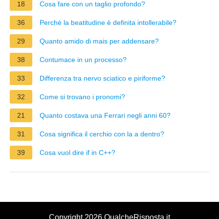
18
Cosa fare con un taglio profondo?
36
Perchè la beatitudine è definita intollerabile?
29
Quanto amido di mais per addensare?
38
Contumace in un processo?
33
Differenza tra nervo sciatico e piriforme?
32
Come si trovano i pronomi?
21
Quanto costava una Ferrari negli anni 60?
31
Cosa significa il cerchio con la a dentro?
39
Cosa vuol dire if in C++?
Copyright 2026 QualcheRisposta.it