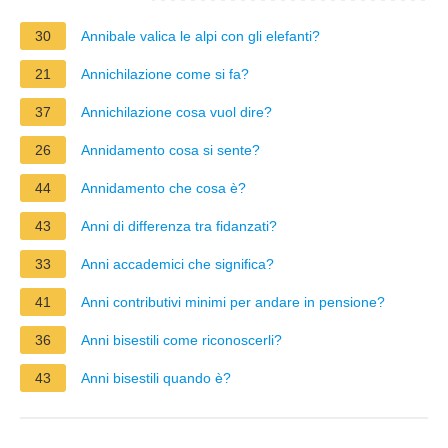
30
Annibale valica le alpi con gli elefanti?
21
Annichilazione come si fa?
37
Annichilazione cosa vuol dire?
26
Annidamento cosa si sente?
44
Annidamento che cosa è?
43
Anni di differenza tra fidanzati?
33
Anni accademici che significa?
41
Anni contributivi minimi per andare in pensione?
36
Anni bisestili come riconoscerli?
43
Anni bisestili quando è?