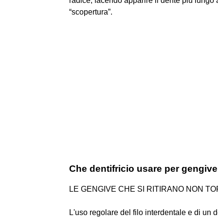
radice, facendo apparire il dente più lungo a
“scopertura”.
Che dentifricio usare per gengive 
LE GENGIVE CHE SI RITIRANO NON T
L'uso regolare del filo interdentale e di un