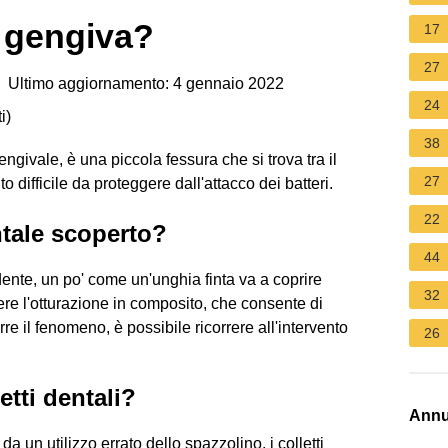
e gengiva?
17
27
 Ultimo aggiornamento: 4 gennaio 2022
24
i
)
38
engivale, è una piccola fessura che si trova tra il
27
o difficile da proteggere dall'attacco dei batteri.
22
ntale scoperto?
44
 dente, un po' come un'unghia finta va a coprire
32
ere l'otturazione in composito, che consente di
rre il fenomeno, è possibile ricorrere all'intervento
26
tti dentali?
Annu
 un utilizzo errato dello spazzolino, i colletti