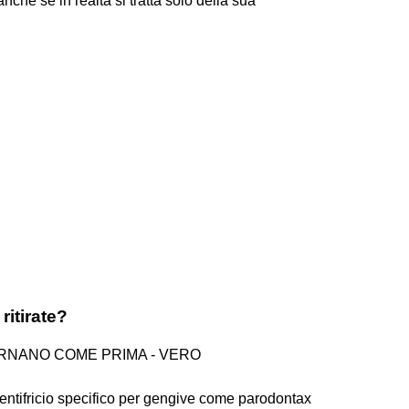
nche se in realtà si tratta solo della sua
ritirate?
ORNANO COME PRIMA - VERO
 dentifricio specifico per gengive come parodontax