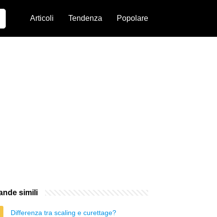
Articoli
Tendenza
Popolare
nde simili
Differenza tra scaling e curettage?