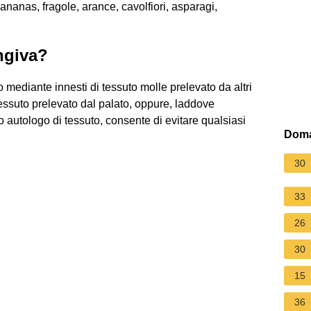
nanas, fragole, arance, cavolfiori, asparagi,
ngiva?
o mediante innesti di tessuto molle prelevato da altri
 tessuto prelevato dal palato, oppure, laddove
evo autologo di tessuto, consente di evitare qualsiasi
Doma
30
33
26
30
15
36