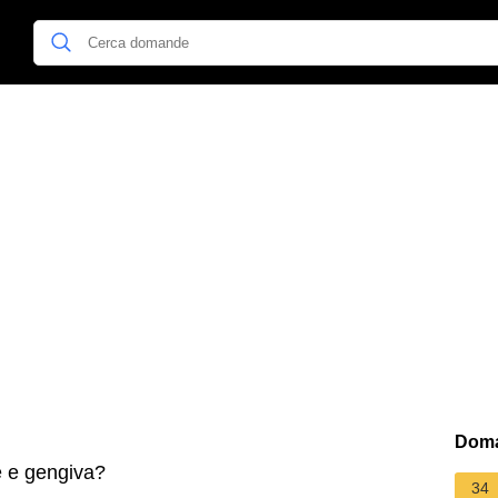
Doma
e e gengiva?
34