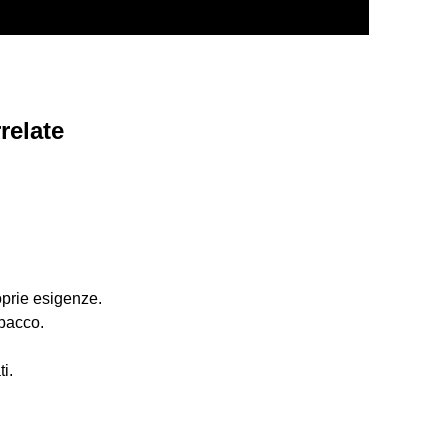
relate
oprie esigenze.
abacco.
i.