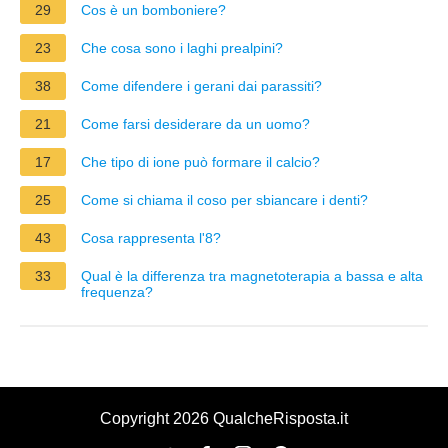
29
Cos è un bomboniere?
23
Che cosa sono i laghi prealpini?
38
Come difendere i gerani dai parassiti?
21
Come farsi desiderare da un uomo?
17
Che tipo di ione può formare il calcio?
25
Come si chiama il coso per sbiancare i denti?
43
Cosa rappresenta l'8?
33
Qual è la differenza tra magnetoterapia a bassa e alta
frequenza?
Copyright 2026 QualcheRisposta.it