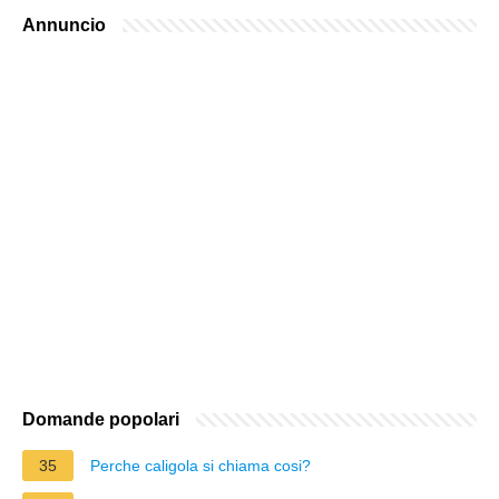
Annuncio
Domande popolari
35
Perche caligola si chiama cosi?