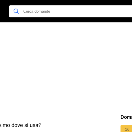
Doma
simo dove si usa?
16