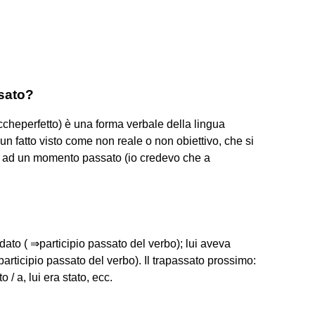
ssato?
uccheperfetto) è una forma verbale della lingua
n fatto visto come non reale o non obiettivo, che si
tto ad un momento passato (io credevo che a
ndato ( ⇒participio passato del verbo); lui aveva
participio passato del verbo). Il trapassato prossimo:
o / a, lui era stato, ecc.