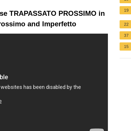
19
 tense TRAPASSATO PROSSIMO in
rossimo and Imperfetto
22
37
15