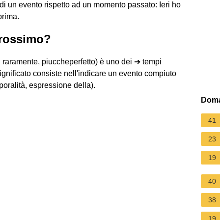
di un evento rispetto ad un momento passato: Ieri ho
prima.
prossimo?
ù raramente, piuccheperfetto) è uno dei ➔ tempi
significato consiste nell'indicare un evento compiuto
oralità, espressione della).
Doma
41
23
19
40
38
19