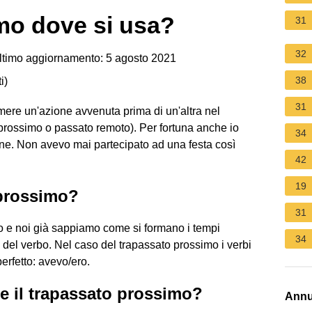
mo dove si usa?
31
32
timo aggiornamento: 5 agosto 2021
38
i
)
31
imere un'azione avvenuta prima di un'altra nel
prossimo o passato remoto). Per fortuna anche io
34
one. Non avevo mai partecipato ad una festa così
42
19
 prossimo?
31
o e noi già sappiamo come si formano i tempi
34
 del verbo. Nel caso del trapassato prossimo i verbi
erfetto: avevo/ero.
e il trapassato prossimo?
Annu