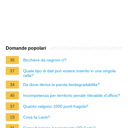
Domande popolari
35
Bicchiere da negroni cl?
37
Quale tipo di dati può essere inserito in una singola
cella?
34
Da dove deriva la parola biodegradabilità?
45
Incompetenza per territorio penale rilevabile d'ufficio?
37
Quanto valgono 1000 punti fragola?
19
Cosa fa Lavis?
21
Come funziona il pagamento QR Code?