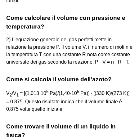
L/mol.
Come calcolare il volume con pressione e
temperatura?
2) L'equazione generale dei gas perfetti mette in
relazione la pressione P, il volume V, il numero di moli n e
la temperatura T con una costante R nota come costante
universale dei gas secondo la reazione: P · V = n · R · T.
Come si calcola il volume dell'azoto?
5
5
V
/V
= [(1,013·10
Pa)/(1,40·10
Pa)] · [(330 K)/(273 K)]
2
1
= 0,875. Questo risultato indica che il volume finale è
0,875 volte quello iniziale.
Come trovare il volume di un liquido in
fisica?