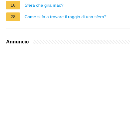
16
Sfera che gira mac?
28
Come si fa a trovare il raggio di una sfera?
Annuncio