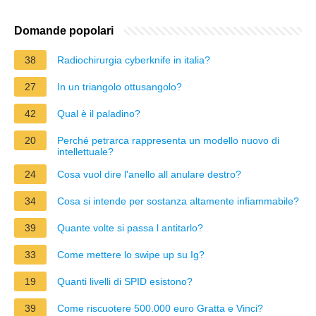
Domande popolari
38
Radiochirurgia cyberknife in italia?
27
In un triangolo ottusangolo?
42
Qual è il paladino?
20
Perché petrarca rappresenta un modello nuovo di
intellettuale?
24
Cosa vuol dire l'anello all anulare destro?
34
Cosa si intende per sostanza altamente infiammabile?
39
Quante volte si passa l antitarlo?
33
Come mettere lo swipe up su Ig?
19
Quanti livelli di SPID esistono?
39
Come riscuotere 500.000 euro Gratta e Vinci?