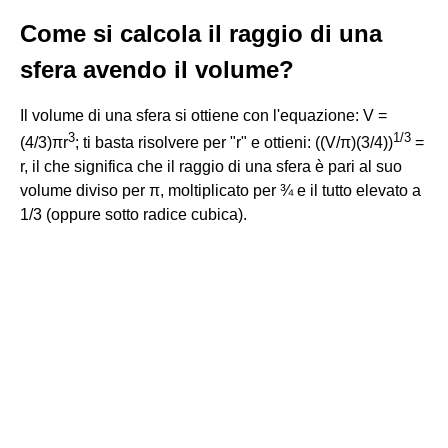
Come si calcola il raggio di una
sfera avendo il volume?
Il volume di una sfera si ottiene con l'equazione: V =
3
1
/
3
(4/3)πr
; ti basta risolvere per "r" e ottieni: ((V/π)(3/4))
=
r, il che significa che il raggio di una sfera è pari al suo
volume diviso per π, moltiplicato per ¾ e il tutto elevato a
1/3 (oppure sotto radice cubica).