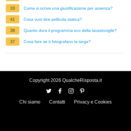
33
Come si scrive una giustificazione per assenza?
41
Cosa vuol dire pellicola statica?
38
Quanto dura il programma eco della lavastoviglie?
37
Cosa fare se ti fotografano la targa?
Copyright 2026 QualcheRisposta.it
Chi siamo
Contatti
Privacy e Cookies