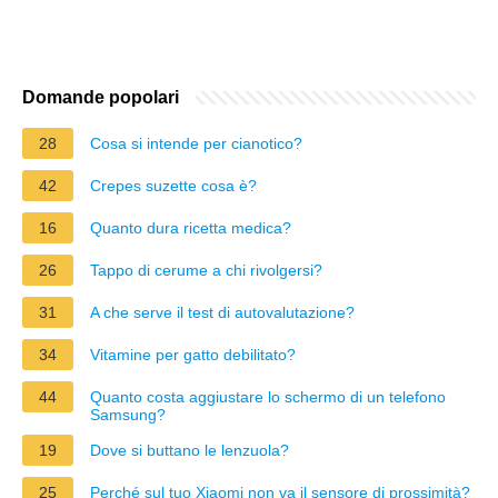
Domande popolari
28
Cosa si intende per cianotico?
42
Crepes suzette cosa è?
16
Quanto dura ricetta medica?
26
Tappo di cerume a chi rivolgersi?
31
A che serve il test di autovalutazione?
34
Vitamine per gatto debilitato?
44
Quanto costa aggiustare lo schermo di un telefono
Samsung?
19
Dove si buttano le lenzuola?
25
Perché sul tuo Xiaomi non va il sensore di prossimità?