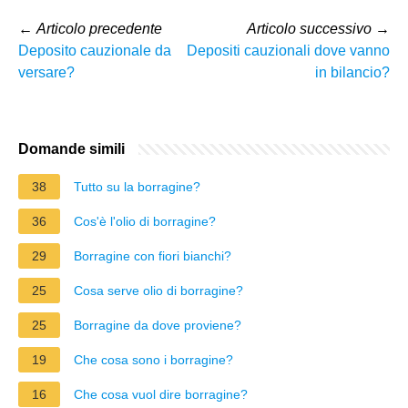
←
Articolo precedente
Articolo successivo
→
Deposito cauzionale da
Depositi cauzionali dove vanno
versare?
in bilancio?
Domande simili
38
Tutto su la borragine?
36
Cos'è l'olio di borragine?
29
Borragine con fiori bianchi?
25
Cosa serve olio di borragine?
25
Borragine da dove proviene?
19
Che cosa sono i borragine?
16
Che cosa vuol dire borragine?